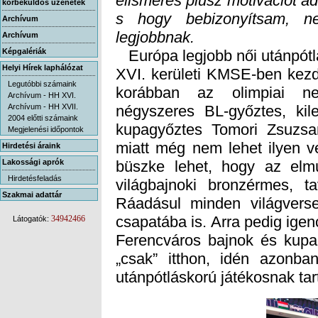
körbeküldős üzenetek
Archívum
legjobbnak.
Archívum
Képgalériák
Európa legjobb női utánpótl
XVI. kerületi KMSE-ben kezd
korábban az olimpiai neg
négyszeres BL-győztes, kil
kupagyőztes Tomori Zsuzsann
miatt még nem lehet ilyen v
büszke lehet, hogy az elmú
világbajnoki bronzérmes, ta
Ráadásul minden világverse
csapatába is. Arra pedig igen
Ferencváros bajnok és kupa
„csak” itthon, idén azonb
Helyi Hírek laphálózat
Legutóbbi számaink
Archívum - HH XVI.
Archívum - HH XVII.
2004 előtti számaink
Megjelenési időpontok
Hirdetési áraink
Lakossági aprók
Hirdetésfeladás
Szakmai adattár
34942466
Látogatók:
utánpótláskorú játékosnak tart