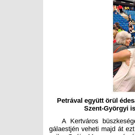
Petrával együtt örül édes
Szent-Györgyi is
A Kertváros büszkesége
gálaestjén veheti majd át ez
esik a Svájc, Magyarország és
női kézilabda Európa-bajnok
döntőjét pont az EHF gála
majd. Játsszunk el a gondol
lehetne hivatalosan is Európ