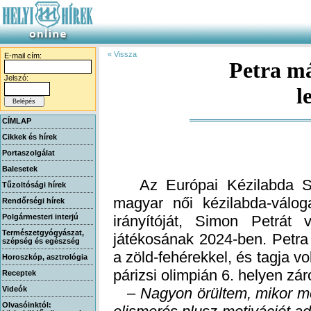
« Vissza
E-mail cím:
Petra m
Jelszó:
l
CÍMLAP
Cikkek és hírek
Portaszolgálat
Balesetek
Az Európai Kézilabda Szö
magyar női kézilabda-válo
irányítóját, Simon Petrát 
játékosának 2024-ben. Petra
a zöld-fehérekkel, és tagja vo
Tűzoltósági hírek
Rendőrségi hírek
Polgármesteri interjú
Természetgyógyászat,
szépség és egészség
Horoszkóp, asztrológia
párizsi olimpián 6. helyen zá
Receptek
Videók
–
Nagyon örültem, mikor m
Olvasóinktól: