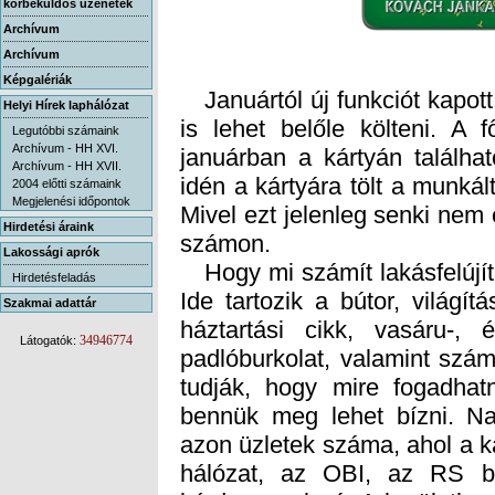
körbeküldős üzenetek
Archívum
Archívum
Képgalériák
Januártól új funkciót kapott
is lehet belőle költeni. A 
januárban a kártyán találhat
idén a kártyára tölt a munkált
Mivel ezt jelenleg senki nem 
Helyi Hírek laphálózat
Legutóbbi számaink
Archívum - HH XVI.
Archívum - HH XVII.
2004 előtti számaink
Megjelenési időpontok
Hirdetési áraink
számon.
Lakossági aprók
Hogy mi számít lakásfelújít
Ide tartozik a bútor, világ
háztartási cikk, vasáru-, 
padlóburkolat, valamint számo
tudják, hogy mire fogadhat
bennük meg lehet bízni. N
azon üzletek száma, ahol a k
hálózat, az OBI, az RS bú
kérdezzenek rá. A kerületben
elfogadnák a kártyát, de ez 
egy szerződést kell a kárty
Hirdetésfeladás
Szakmai adattár
34946774
Látogatók: