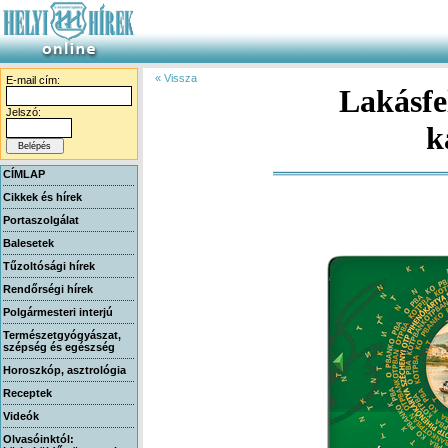
« Vissza
E-mail cím:
Lakásfe
Jelszó:
k
CÍMLAP
Cikkek és hírek
Portaszolgálat
Balesetek
Tűzoltósági hírek
Rendőrségi hírek
Polgármesteri interjú
Természetgyógyászat,
szépség és egészség
Horoszkóp, asztrológia
Receptek
Videók
Olvasóinktól: