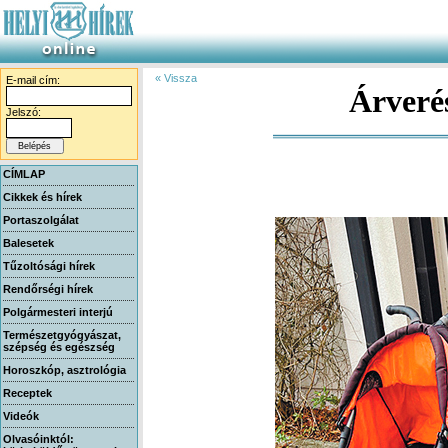
« Vissza
E-mail cím:
Árveré
Jelszó:
CÍMLAP
Cikkek és hírek
Portaszolgálat
Balesetek
Tűzoltósági hírek
Rendőrségi hírek
Polgármesteri interjú
Természetgyógyászat,
szépség és egészség
Horoszkóp, asztrológia
Receptek
Videók
Olvasóinktól: