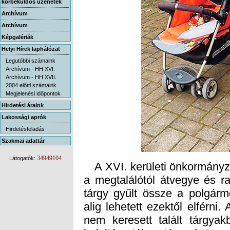
körbeküldős üzenetek
Archívum
Archívum
Képgalériák
Helyi Hírek laphálózat
Legutóbbi számaink
Archívum - HH XVI.
Archívum - HH XVII.
2004 előtti számaink
Megjelenési időpontok
Hirdetési áraink
Lakossági aprók
Hirdetésfeladás
Szakmai adattár
34949104
Látogatók:
A XVI. kerületi önkormányzat
a megtalálótól átvegye és ra
tárgy gyűlt össze a polgárm
alig lehetett ezektől elférni.
nem keresett talált tárgyak
beleltározták a tárgyakat, 
használható és teljesen h
mobiltelefonok, táskák, sőt eg
gondolkodni, hogyan lehet ily
jobb bringák elkeltek, a többi