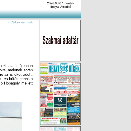
2026.08.07. péntek
Ibolya, Afrodité
« Cikkek és hírek
6. alatti, újonnan
 évre, melynek során
re az is okot adott,
ma- és hűtéstechnika
ló Hóbagoly mellett