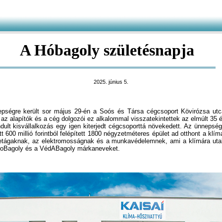
A Hóbagoly születésnapja
2025. június 5.
égre került sor május 29-én a Soós és Társa cégcsoport Kövirózsa utca 
: az alapítók és a cég dolgozói ez alkalommal visszatekintettek az elmúlt 35
ndult kisvállalkozás egy igen kiterjedt cégcsoporttá növekedett. Az ünnepség
t 600 millió forintból felépített 1800 négyzetméteres épület ad otthont a klí
zletágaknak, az elektromosságnak és a munkavédelemnek, ami a klímára uta
troBagoly és a VédABagoly márkaneveket.