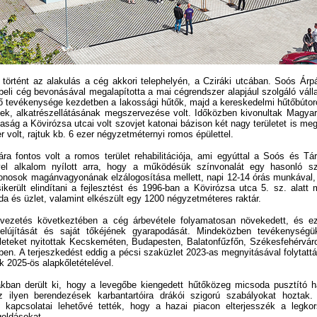
örtént az alakulás a cég akkori telephelyén, a Cziráki utcában. Soós Árp
eli cég bevonásával megalapította a mai cégrendszer alapjául szolgáló váll
 fő tevékenysége kezdetben a lakossági hűtők, majd a kereskedelmi hűtőbúto
ek, alkatrészellátásának megszervezése volt. Időközben kivonultak Magyar
aság a Kövirózsa utcai volt szovjet katonai bázison két nagy területet is me
 volt, rajtuk kb. 6 ezer négyzetméternyi romos épülettel.
 fontos volt a romos terület rehabilitációja, ami egyúttal a Soós és Tár
vel alkalom nyílott arra, hogy a működésük színvonalát egy hasonló sz
jdonosok magánvagyonának elzálogosítása mellett, napi 12-14 órás munkával,
ikerült elindítani a fejlesztést és 1996-ban a Kövirózsa utca 5. sz. alatt 
da és üzlet, valamint elkészült egy 1200 négyzetméteres raktár.
zetés következtében a cég árbevétele folyamatosan növekedett, és ez 
felújítását és saját tőkéjének gyarapodását. Mindeközben tevékenység
leteket nyitottak Kecskeméten, Budapesten, Balatonfűzfőn, Székesfehérvár
en. A terjeszkedést eddig a pécsi szaküzlet 2023-as megnyitásával folytattá
k 2025-ös alapkőletételével.
an derült ki, hogy a levegőbe kiengedett hűtőközeg micsoda pusztító ha
z ilyen berendezések karbantartóira drákói szigorú szabályokat hozta
i kapcsolatai lehetővé tették, hogy a hazai piacon elterjesszék a legkor
oldásokat.