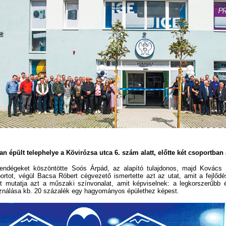
n épült telephelye a Kövirózsa utca 6. szám alatt, előtte két csoportban
égeket köszöntötte Soós Árpád, az alapító tulajdonos, majd Kovács P
ortot, végül Bacsa Róbert cégvezető ismertette azt az utat, amit a fejlődé
t mutatja azt a műszaki színvonalat, amit képviselnek: a legkorszerűbb é
sználása kb. 20 százalék egy hagyományos épülethez képest.