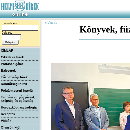
« Vissza
E-mail cím:
Könyvek, fü
Jelszó:
CÍMLAP
Cikkek és hírek
Portaszolgálat
Balesetek
Tűzoltósági hírek
Rendőrségi hírek
Polgármesteri interjú
Természetgyógyászat,
szépség és egészség
Horoszkóp, asztrológia
Receptek
Videók
Olvasóinktól: