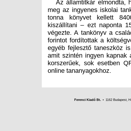
Az államtitkár elmondta, h
meg az ingyenes iskolai tank
tonna könyvet kellett 84
kiszállítani – ezt naponta 
végezte. A tankönyv a csalá
forintot fordítottak a költség
egyéb fejlesztő taneszköz i
amit szintén ingyen kapnak
korszerűek, sok esetben QR
online tananyagokhoz.
Ferenci Kiadó Bt.
• 1162 Budapest, Her