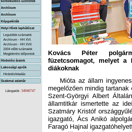
körbeküldős üzenetek
Archívum
Archívum
Képgalériák
Helyi Hírek laphálózat
Legutóbbi számaink
Archívum - HH XVI.
Archívum - HH XVII.
2004 előtti számaink
Kovács Péter polgárm
füzetcsomagot, melyet a 
Megjelenési időpontok
Hirdetési áraink
diákoknak
Lakossági aprók
Hirdetésfeladás
Mióta az állam ingyenesen 
megelőzően mindig tartanak e
Szent-Györgyi Albert Általá
államtitkár ismertette az i
Szatmáry Kristóf országgyűlé
igazgató, Ács Anikó alpolgá
Szakmai adattár
34946747
Látogatók:
Faragó Hajnal igazgatóhelyet