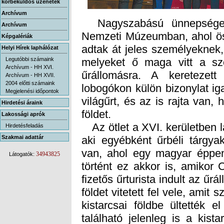
körbeküldős üzenetek
Archívum
Nagyszabású ünnepséget 
Nemzeti Múzeumban, ahol öss
adtak át jeles személyeknek
melyeket ő maga vitt a sz
űrállomásra. A keretezett
lobogókon külön bizonylat ig
világűrt, és az is rajta van
Archívum
Képgalériák
Helyi Hírek laphálózat
Legutóbbi számaink
Archívum - HH XVI.
Archívum - HH XVII.
2004 előtti számaink
Megjelenési időpontok
Hirdetési áraink
földet.
Lakossági aprók
Az ötlet a XVI. kerületben 
aki egyébként űrbéli tárgyak
van, ahol egy magyar éppen 
történt ez akkor is, amikor
fizetős űrturista indult az űr
földet vitetett fel vele, amit
kistarcsai földbe ültették 
található jelenleg is a kist
Hirdetésfeladás
Szakmai adattár
34943825
Látogatók: