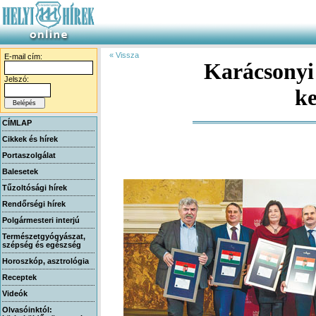
« Vissza
E-mail cím:
Karácsonyi
Jelszó:
ke
CÍMLAP
Cikkek és hírek
Portaszolgálat
Balesetek
Tűzoltósági hírek
Rendőrségi hírek
Polgármesteri interjú
Természetgyógyászat,
szépség és egészség
Horoszkóp, asztrológia
Receptek
Videók
Olvasóinktól: