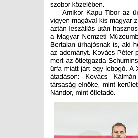
szobor közelében.
Amikor Kapu Tibor az űrbe
vigyen magával kis magyar zá
aztán leszállás után hasznos
a Magyar Nemzeti Múzeumban 
Bertalan űrhajósnak is, aki h
az adományt. Kovács Péter po
mert az ötletgazda Schuminsz
űrfa miatt járt egy lobogó. A
átadáson: Kovács Kálmán e
társaság elnöke, mint kerül
Nándor, mint ötletadó.