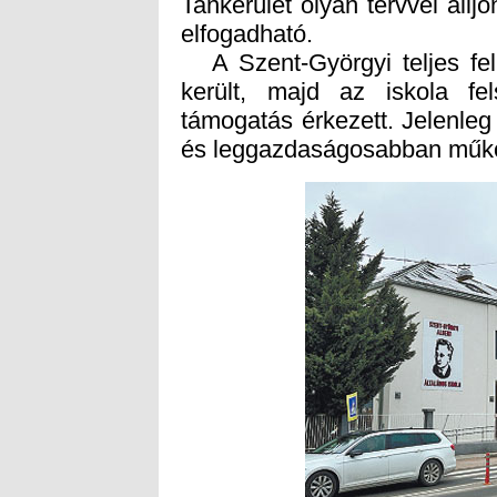
elfogadható.
A Szent-Györgyi teljes felúj
került, majd az iskola fel
támogatás érkezett. Jelenleg 
és leggazdaságosabban működ