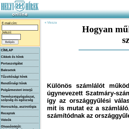
« Vissza
E-mail cím:
Hogyan műk
Jelszó:
s
CÍMLAP
Cikkek és hírek
Portaszolgálat
Balesetek
Tűzoltósági hírek
Rendőrségi hírek
Különös számlálót működ
úgynevezett Szatmáry-szám
így az országgyűlési vála
mit is mutat ez a számlál
Polgármesteri interjú
Természetgyógyászat,
szépség és egészség
Horoszkóp, asztrológia
Receptek
számítódnak az országgyűlé
Videók
Olvasóinktól: