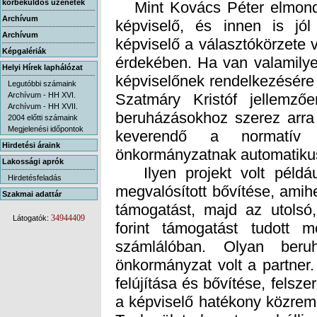
körbeküldős üzenetek
Mint Kovács Péter elmondta,
képviselő, és innen is jó
képviselő a választókörzete 
érdekében. Ha van valamilyen
képviselőnek rendelkezésére 
Szatmáry Kristóf jellemzőe
beruházásokhoz szerez arra
keverendő a normatív 
Archívum
Archívum
Képgalériák
Helyi Hírek laphálózat
Legutóbbi számaink
Archívum - HH XVI.
Archívum - HH XVII.
2004 előtti számaink
Megjelenési időpontok
Hirdetési áraink
önkormányzatnak automatikus
Lakossági aprók
Ilyen projekt volt példáu
megvalósított bővítése, amihez
támogatást, majd az utolsó
forint támogatást tudott 
számlálóban. Olyan ber
önkormányzat volt a partner.
felújítása és bővítése, felsze
a képviselő hatékony közrem
Tankerület olyan tervvel állj
Hirdetésfeladás
Szakmai adattár
34944409
Látogatók: