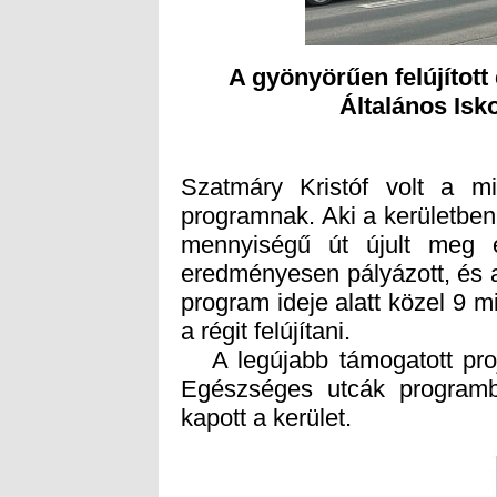
A gyönyörűen felújított
Általános Isk
Szatmáry Kristóf volt a min
programnak. Aki a kerületben
mennyiségű út újult meg 
eredményesen pályázott, és a
program ideje alatt közel 9 mil
a régit felújítani.
A legújabb támogatott projek
Egészséges utcák programban
kapott a kerület.