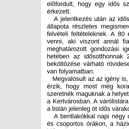
érkezett.
A jelentkezés után az idős
állapota részletes megismer
felvételi feltételeknek. A 80 
venni, aki viszont annál fi
meghatározott gondozási igé
hetében az idősotthonnak 2
beköltözése várható rövides
van folyamatban.
Megvalósult az az igény is, 
érzik, hogy most még korai
szeretnék maguknak a helyet
a Kertvárosban. A várólistára
a listán jelenleg öt idős várak
A bentlakókkal napi négy ór
és csoportos órákon, a házi
idősotthonba. A Cogito ala