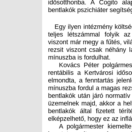
bentlakók pszichiáter segítség
Egy ilyen intézmény költség
teljes létszámmal folyik a
viszont már megy a fűtés, vil
rezsit viszont csak néhány l
mínuszba is fordulhat.
Kovács Péter polgármester
rentábilis a Kertvárosi idős
elmondta, a fenntartás jelen
mínuszba fordul a magas rezs
bentlakók után járó normatív
üzemelnek majd, akkor a hely
bentlakók által fizetett tér
elképzelhető, hogy ez az infl
A polgármester kiemelte,
kosztot, amit egységesen 
rezsicsökkentő megoldás, 
Bölcsődék egyik konyhája 