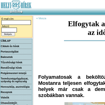
« Vissza
E-mail cím:
Elfogytak 
Jelszó:
az id
CÍMLAP
Cikkek és hírek
Portaszolgálat
Balesetek
Tűzoltósági hírek
Rendőrségi hírek
Polgármesteri interjú
Folyamatosak a beköltö
Mostanra teljesen elfogyt
helyek már csak a deme
Természetgyógyászat,
szépség és egészség
Horoszkóp, asztrológia
Receptek
szobákban vannak.
Videók
Olvasóinktól: