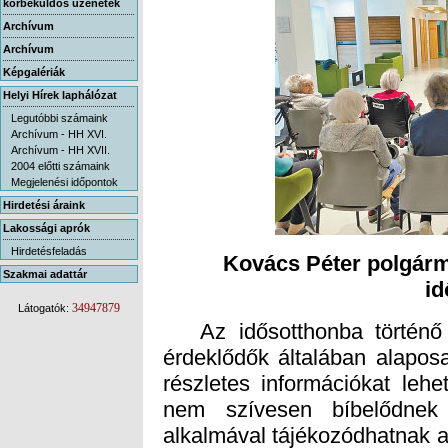
körbeküldős üzenetek
Archívum
Archívum
Képgalériák
Helyi Hírek laphálózat
Legutóbbi számaink
Archívum - HH XVI.
Archívum - HH XVII.
2004 előtti számaink
Megjelenési időpontok
Hirdetési áraink
Lakossági aprók
Hirdetésfeladás
Kovács Péter polgárm
Szakmai adattár
i
34947879
Látogatók:
Az idősotthonba történő 
érdeklődők általában alap
részletes információkat leh
nem szívesen bíbelődne
alkalmával tájékozódhatnak 
előfordult, hogy egy idős 