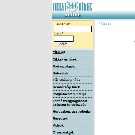
« Vissza
E-mail cím:
Jelszó:
CÍMLAP
Cikkek és hírek
Portaszolgálat
Balesetek
Tűzoltósági hírek
Rendőrségi hírek
Polgármesteri interjú
Természetgyógyászat,
szépség és egészség
Horoszkóp, asztrológia
Receptek
Videók
Olvasóinktól: