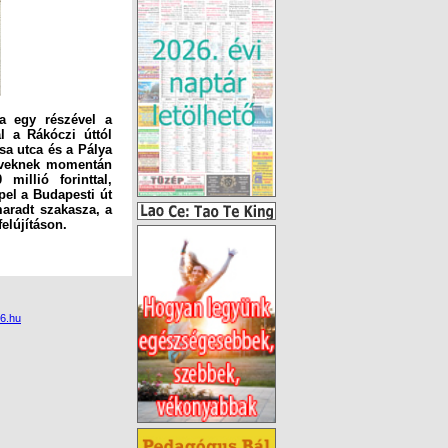
a egy részével a
l a Rákóczi úttól
sa utca és a Pálya
zműveknek momentán
illió forinttal,
pel a Budapesti út
maradt szakasza, a
elújításon.
6.hu