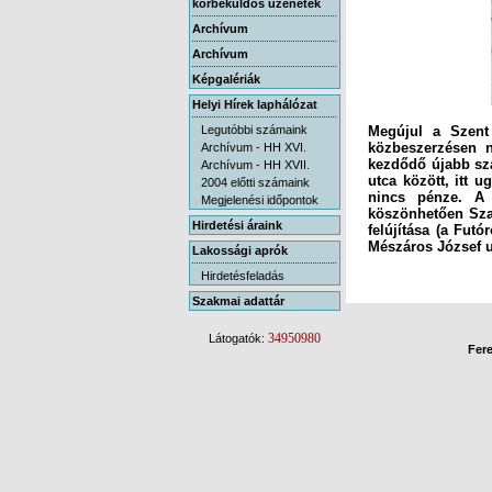
körbeküldős üzenetek
Archívum
Archívum
Képgalériák
Helyi Hírek laphálózat
Legutóbbi számaink
Megújul a Szent
közbeszerzésen n
kezdődő újabb sza
utca között, itt 
nincs pénze. A 
köszönhetően Szat
felújítása (a Fut
Archívum - HH XVI.
Archívum - HH XVII.
2004 előtti számaink
Megjelenési időpontok
Hirdetési áraink
Mészáros József ut
Lakossági aprók
Hirdetésfeladás
Szakmai adattár
34950980
Látogatók:
Fere