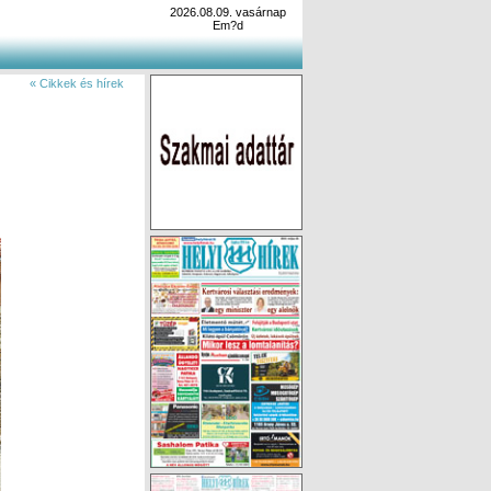
2026.08.09. vasárnap
Em?d
« Cikkek és hírek