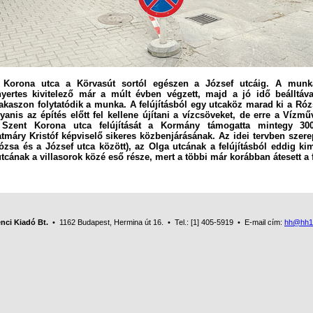
 Korona utca a Körvasút sortól egészen a József utcáig. A munk
yertes kivitelező már a múlt évben végzett, majd a jó idő beálltáva
kaszon folytatódik a munka. A felújításból egy utcaköz marad ki a Róz
ugyanis az építés előtt fel kellene újítani a vízcsöveket, de erre a Ví
Szent Korona utca felújítását a Kormány támogatta mintegy 300 m
máry Kristóf képviselő sikeres közbenjárásának. Az idei tervben szere
órózsa és a József utca között), az Olga utcának a felújításból eddig ki
cának a villasorok közé eső része, mert a többi már korábban átesett a f
nci Kiadó Bt.
• 1162 Budapest, Hermina út 16. • Tel.: [1] 405-5919 • E-mail cím:
hh@hh1