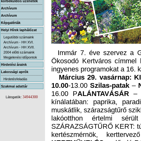
körbeküldős üzenetek
Archívum
Archívum
Képgalériák
Helyi Hírek laphálózat
Legutóbbi számaink
Archívum - HH XVI.
Archívum - HH XVII.
Immár 7. éve szervez a G
Ökosodó Kertváros címmel k
2004 előtti számaink
Megjelenési időpontok
Hirdetési áraink
ingyenes programokat a 16. k
Lakossági aprók
Március 29. vasárnap: K
Hirdetésfeladás
10.00
-13.00
Szilas-patak
–
Szakmai adattár
16.00 P
ALÁNTAVÁSÁR
– a
kínál
muskát
lakóo
SZÁRA
34944300
Látogatók:
kertészmérnök, kertter