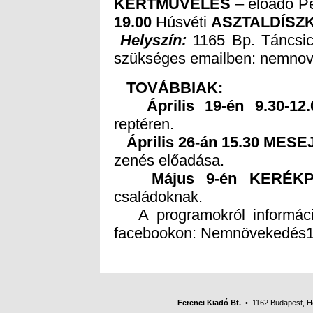
KERTMŰVELÉS
– előadó Pé
19.00
Húsvéti
ASZTALDÍSZK
Helyszín:
1165 Bp. Táncsic
szükséges emailben: nemno
TOVÁBBIAK:
Április 19-én 9.30-
reptéren.
Április 26-án 15.30 ME
zenés előadása.
Május 9-én KERÉ
családoknak.
A programokról információ
facebookon: Nemnövekedés1
Ferenci Kiadó Bt.
• 1162 Budapest, Her