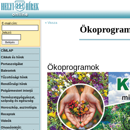
« Vissza
E-mail cím:
Ökoprogram
Jelszó:
CÍMLAP
Cikkek és hírek
Portaszolgálat
Ökoprogramo
Balesetek
Tűzoltósági hírek
Rendőrségi hírek
Polgármesteri interjú
Természetgyógyászat,
szépség és egészség
Horoszkóp, asztrológia
Receptek
Videók
Olvasóinktól: