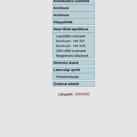
körbeküldős üzenetek
Archívum
Archívum
Képgalériák
Helyi Hírek laphálózat
Legutóbbi számaink
Archívum - HH XVI.
Archívum - HH XVII.
2004 előtti számaink
Megjelenési időpontok
Hirdetési áraink
Lakossági aprók
Hirdetésfeladás
Szakmai adattár
34944596
Látogatók: