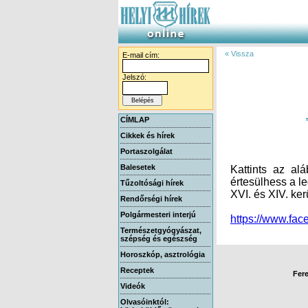
« Vissza
E-mail cím:
Jelszó:
CÍMLAP
Cikkek és hírek
Portaszolgálat
Balesetek
Kattints az al
értesülhess a le
Tűzoltósági hírek
XVI. és XIV. ker
Rendőrségi hírek
Polgármesteri interjú
https://www.f
Természetgyógyászat,
szépség és egészség
Horoszkóp, asztrológia
Receptek
Fere
Videók
Olvasóinktól: