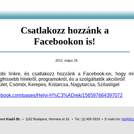
Csatlakozz hozzánk a
Facebookon is!
2012. május 26.
ábbi linkre, és csatlakozz hozzánk a Facebook-on, hogy mi
gfrissebb hírekről, programokról, és a szolgáltatók akcióiról!
ület, Csömör, Kerepes, Kistarcsa, Nagytarcsa, Szilasliget
acebook.com/pages/Helyi-H%C3%ADrek/156597664397072
nci Kiadó Bt.
• 1162 Budapest, Hermina út 16. • Tel.: [1] 405-5919 • E-mail cím:
hh@hh1