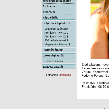
körbeküldős üzenetek
Archívum
Archívum
Képgalériák
Helyi Hírek laphálózat
Legutóbbi számaink
Archívum - HH XVI.
Archívum - HH XVII.
2004 előtti számaink
Megjelenési időpontok
Hirdetési áraink
Lakossági aprók
Hirdetésfeladás
Első alkalom: nov
Szakmai adattár
Kézműves- és zené
Várunk szeretettel
34946481
Látogatók:
Fodorné Ferenci
Es
Részletek a webol
Érdeklődni: 06-70-