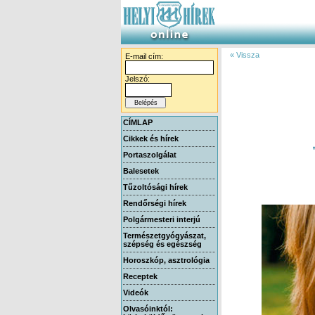
« Vissza
E-mail cím:
Jelszó:
CÍMLAP
Cikkek és hírek
Portaszolgálat
Balesetek
Tűzoltósági hírek
Rendőrségi hírek
Polgármesteri interjú
Természetgyógyászat,
szépség és egészség
Horoszkóp, asztrológia
Receptek
Videók
Olvasóinktól: