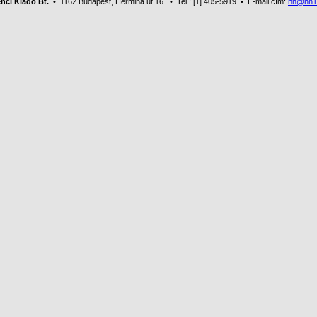
nci Kiadó Bt.
• 1162 Budapest, Hermina út 16. • Tel.: [1] 405-5919 • E-mail cím:
hh@hh1