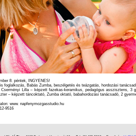
ember 8. péntek, INGYENES!
s foglalkozás, Babás Zumba, beszélgetés és teázgatás,
hordozási tanácsad
: Cserményi Lilla – képzett fazekas-keramikus,
pedagógus asszisztens, 3
zter – képzett táncoktató,
Zumba oktató, babahordozási
tanácsadó, 2 gyerm
dalon: www.
napfenymozgasstudio.hu
612-9516