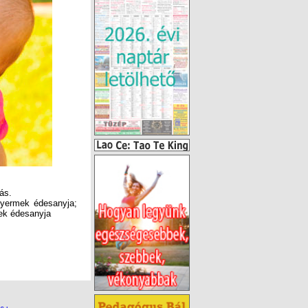
ás.
 gyermek
édesanyja;
ek édesanyja