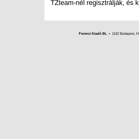
TZteam-nél regisztrálják, és k
Ferenci Kiadó Bt.
• 1162 Budapest, Her