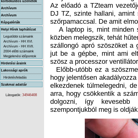
körbeküldős üzenetek
Archívum
Archívum
szőrpamaccsal. De amit elmon
Képgalériák
A laptop is, mint minden s
közben melegszik, tehát hűte
szállongó apró szöszöket a 
jut be a gépbe, mint ami el
Helyi Hírek laphálózat
Legutóbbi számaink
Archívum - HH XVI.
Archívum - HH XVII.
2004 előtti számaink
Megjelenési időpontok
szösz a processzor ventilláto
Hirdetési áraink
Előbb-utóbb ez a szöszmenny
hogy jelentősen akadályozza
elkezdenek túlmelegedni, d
arra, hogy csökkentik a szám
dolgozni, így kevesebb
Lakossági aprók
Hirdetésfeladás
Szakmai adattár
34946408
Látogatók:
szempontjukból meg is oldják