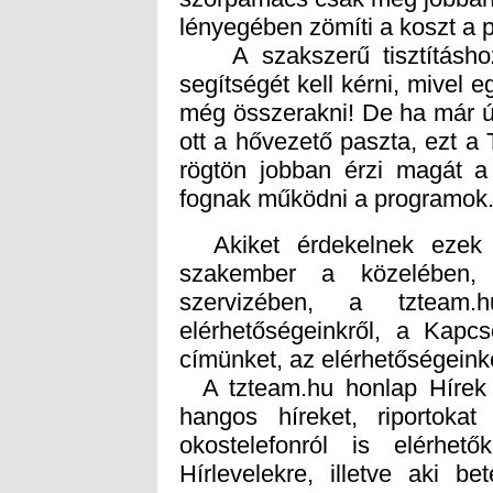
lényegében zömíti a koszt a 
A szakszerű tisztításhoz
segítségét kell kérni, mivel 
még összerakni! De ha már úg
ott a hővezető paszta, ezt a 
rögtön jobban érzi magát a
fognak működni a programok
Akiket érdekelnek ezek a
szakember a közelében,
szervizében, a tzteam.
elérhetőségeinkről, a Kapcs
címünket, az elérhetőségeinke
A tzteam.hu honlap Hírek 
hangos híreket, riportoka
okostelefonról is elérhet
Hírlevelekre, illetve aki b