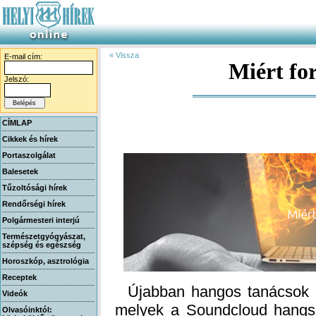
« Vissza
E-mail cím:
Miért fo
Jelszó:
CÍMLAP
Cikkek és hírek
Portaszolgálat
Balesetek
Tűzoltósági hírek
Rendőrségi hírek
Polgármesteri interjú
Természetgyógyászat,
szépség és egészség
Horoszkóp, asztrológia
Receptek
Újabban hangos tanácsok is
melyek a Soundcloud hangszó
Az előadó a TZteam vezetőj
DJ TZ, szinte hallani, amint 
Videók
Olvasóinktól: