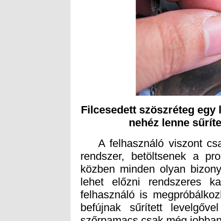
Filcesedett szöszréteg egy 
nehéz lenne sűrítet
A felhasználó viszont csak 
rendszer, betöltsenek a p
közben minden olyan bizonyt
lehet előzni rendszeres ka
felhasználó is megpróbálko
befújnak sűrített levelgőve
szőrpamacs csak még jobban f